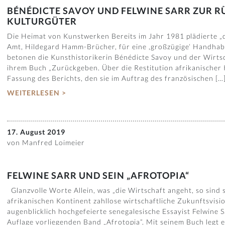
BÉNÉDICTE SAVOY UND FELWINE SARR ZUR 
KULTURGÜTER
Die Heimat von Kunstwerken Bereits im Jahr 1981 plädierte „d
Amt, Hildegard Hamm-Brücher, für eine ,großzügige‘ Handhabu
betonen die Kunsthistorikerin Bénédicte Savoy und der Wirtsc
ihrem Buch „Zurückgeben. Über die Restitution afrikanischer K
Fassung des Berichts, den sie im Auftrag des französischen […
WEITERLESEN >
17. August 2019
von Manfred Loimeier
FELWINE SARR UND SEIN „AFROTOPIA“
Glanzvolle Worte Allein, was „die Wirtschaft angeht, so sind
afrikanischen Kontinent zahllose wirtschaftliche Zukunftsvisi
augenblicklich hochgefeierte senegalesische Essayist Felwine S
Auflage vorliegenden Band „Afrotopia“. Mit seinem Buch legt e